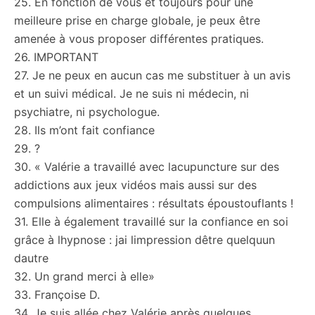
25. En fonction de vous et toujours pour une
meilleure prise en charge globale, je peux être
amenée à vous proposer différentes pratiques.
26. IMPORTANT
27. Je ne peux en aucun cas me substituer à un avis
et un suivi médical. Je ne suis ni médecin, ni
psychiatre, ni psychologue.
28. Ils m’ont fait confiance
29. ?
30. « Valérie a travaillé avec lacupuncture sur des
addictions aux jeux vidéos mais aussi sur des
compulsions alimentaires : résultats époustouflants !
31. Elle à également travaillé sur la confiance en soi
grâce à lhypnose : jai limpression dêtre quelquun
dautre
32. Un grand merci à elle»
33. Françoise D.
34. Je suis allée chez Valérie après quelques