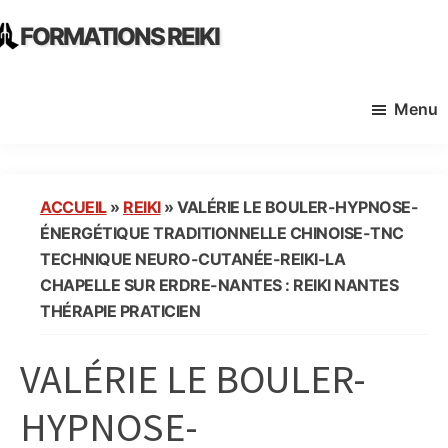
Skip
Skip
FORMATIONS REIKI
to
to
Ecoles
main
primary
Instituts
content
sidebar
Menu
Organisme
de
Formation
Reiki
ACCUEIL
»
REIKI
»
VALÉRIE LE BOULER-HYPNOSE-
en
ÉNERGÉTIQUE TRADITIONNELLE CHINOISE-TNC
France
TECHNIQUE NEURO-CUTANÉE-REIKI-LA
CHAPELLE SUR ERDRE-NANTES : REIKI NANTES
THÉRAPIE PRATICIEN
VALÉRIE LE BOULER-
HYPNOSE-