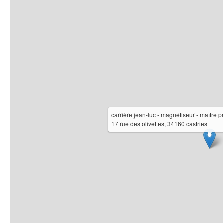
carrière jean-luc - magnétiseur - maître pr
17 rue des olivettes, 34160 castries