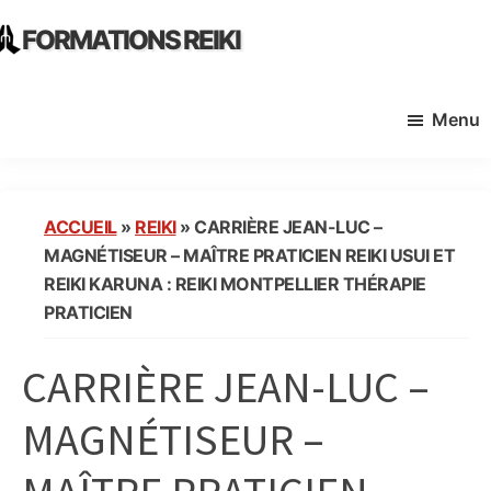
Skip
Skip
FORMATIONS REIKI
to
to
Ecoles
main
primary
Instituts
content
sidebar
Menu
Organisme
de
Formation
Reiki
ACCUEIL
»
REIKI
»
CARRIÈRE JEAN-LUC –
en
MAGNÉTISEUR – MAÎTRE PRATICIEN REIKI USUI ET
France
REIKI KARUNA : REIKI MONTPELLIER THÉRAPIE
PRATICIEN
CARRIÈRE JEAN-LUC –
MAGNÉTISEUR –