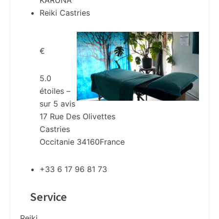
KARUNA
Reiki Castries
€
5.0
étoiles –
sur
5
avis
17 Rue Des Olivettes
Castries
Occitanie
34160
France
+33 6 17 96 81 73
Service
Reiki