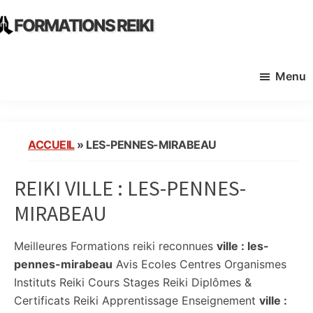
Skip
Skip
FORMATIONS REIKI
to
to
Ecoles
main
primary
Instituts
content
sidebar
Menu
Organisme
de
Formation
Reiki
ACCUEIL
»
LES-PENNES-MIRABEAU
en
France
REIKI VILLE :
LES-PENNES-
MIRABEAU
Meilleures Formations reiki reconnues
ville :
les-
pennes-mirabeau
Avis Ecoles Centres Organismes
Instituts Reiki Cours Stages Reiki Diplômes &
Certificats Reiki Apprentissage Enseignement
ville :