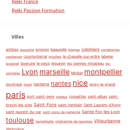
Reiki France
Reiki Passion Formation
Villes
colomiers
antibes
avignon
beauzelle
aussonne
blagnac
cornebarrieu
cournonterral
la-chapelle-sur-erdre
labege
courbevoie
grisolles
laverune
le-pecq
leguevin
les-pennes-mirabeau
lavelanet
les-
Lyon
marseille
montpellier
Miribel
sorinieres
nice
nantes
nanterre
montreuil
noisy-le-grand
muret
paris
port-saint-pere
roquettes
saint-alban
saint-
puteaux
Saint-Fons
brevin-les-pins
saint-herblain
Saint-Laurent-d'Agny
Sainte-Foy-lès-Lyon
saint-laurent-du-var
saint-orens-de-gameville
toulouse
Villeurbanne
tournefeuille
villefranche-de-lauragais
Vénissieux