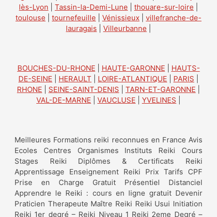
lès-Lyon
|
Tassin-la-Demi-Lune
|
thouare-sur-loire
|
toulouse
|
tournefeuille
|
Vénissieux
|
villefranche-de-
lauragais
|
Villeurbanne
|
BOUCHES-DU-RHONE
|
HAUTE-GARONNE
|
HAUTS-
DE-SEINE
|
HERAULT
|
LOIRE-ATLANTIQUE
|
PARIS
|
RHONE
|
SEINE-SAINT-DENIS
|
TARN-ET-GARONNE
|
VAL-DE-MARNE
|
VAUCLUSE
|
YVELINES
|
Meilleures Formations reiki reconnues en France Avis
Ecoles Centres Organismes Instituts Reiki Cours
Stages Reiki Diplômes & Certificats Reiki
Apprentissage Enseignement Reiki Prix Tarifs CPF
Prise en Charge Gratuit Présentiel Distanciel
Apprendre le Reiki : cours en ligne gratuit Devenir
Praticien Therapeute Maître Reiki Reiki Usui Initiation
Reiki 1er degré – Reiki Niveau 1 Reiki 2eme Degré –