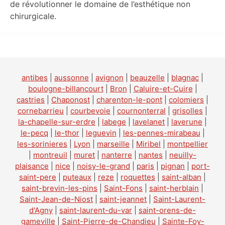
de révolutionner le domaine de l’esthétique non
chirurgicale.
antibes
|
aussonne
|
avignon
|
beauzelle
|
blagnac
|
boulogne-billancourt
|
Bron
|
Caluire-et-Cuire
|
castries
|
Chaponost
|
charenton-le-pont
|
colomiers
|
cornebarrieu
|
courbevoie
|
cournonterral
|
grisolles
|
la-chapelle-sur-erdre
|
labege
|
lavelanet
|
laverune
|
le-pecq
|
le-thor
|
leguevin
|
les-pennes-mirabeau
|
les-sorinieres
|
Lyon
|
marseille
|
Miribel
|
montpellier
|
montreuil
|
muret
|
nanterre
|
nantes
|
neuilly-
plaisance
|
nice
|
noisy-le-grand
|
paris
|
pignan
|
port-
saint-pere
|
puteaux
|
reze
|
roquettes
|
saint-alban
|
saint-brevin-les-pins
|
Saint-Fons
|
saint-herblain
|
Saint-Jean-de-Niost
|
saint-jeannet
|
Saint-Laurent-
d'Agny
|
saint-laurent-du-var
|
saint-orens-de-
gameville
|
Saint-Pierre-de-Chandieu
|
Sainte-Foy-