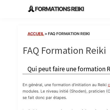
Skip
Skip
Skip
FORMATIONS REIKI
to
to
to
Ecoles
primary
main
primary
Instituts
navigation
content
sidebar
Organisme
ACCUEIL
»
FAQ FORMATION REIKI
de
Formation
FAQ Formation Reiki
Reiki
en
France
Qui peut faire une formation R
En général, une formation d’initiation au Reiki
c
modules. Le niveau initié (Shoden), praticien (
se fait donc par étapes.