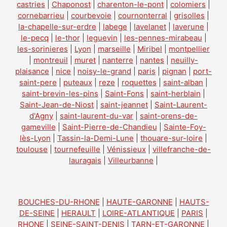
castries
|
Chaponost
|
charenton-le-pont
|
colomiers
|
cornebarrieu
|
courbevoie
|
cournonterral
|
grisolles
|
la-chapelle-sur-erdre
|
labege
|
lavelanet
|
laverune
|
le-pecq
|
le-thor
|
leguevin
|
les-pennes-mirabeau
|
les-sorinieres
|
Lyon
|
marseille
|
Miribel
|
montpellier
|
montreuil
|
muret
|
nanterre
|
nantes
|
neuilly-
plaisance
|
nice
|
noisy-le-grand
|
paris
|
pignan
|
port-
saint-pere
|
puteaux
|
reze
|
roquettes
|
saint-alban
|
saint-brevin-les-pins
|
Saint-Fons
|
saint-herblain
|
Saint-Jean-de-Niost
|
saint-jeannet
|
Saint-Laurent-
d'Agny
|
saint-laurent-du-var
|
saint-orens-de-
gameville
|
Saint-Pierre-de-Chandieu
|
Sainte-Foy-
lès-Lyon
|
Tassin-la-Demi-Lune
|
thouare-sur-loire
|
toulouse
|
tournefeuille
|
Vénissieux
|
villefranche-de-
lauragais
|
Villeurbanne
|
BOUCHES-DU-RHONE
|
HAUTE-GARONNE
|
HAUTS-
DE-SEINE
|
HERAULT
|
LOIRE-ATLANTIQUE
|
PARIS
|
RHONE
|
SEINE-SAINT-DENIS
|
TARN-ET-GARONNE
|