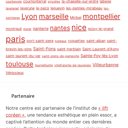
cournonterral
la-chapelle-sur-erdre
labege
courbevoie
grisolles
laverune
le-pecq
leguevin
les-pennes-mirabeau
lavelanet
les-
Lyon
marseille
montpellier
Miribel
sorinieres
nice
nantes
nanterre
montreuil
noisy-le-grand
muret
paris
port-saint-pere
roquettes
saint-alban
saint-
puteaux
Saint-Fons
brevin-les-pins
saint-herblain
Saint-Laurent-d'Agny
Sainte-Foy-lès-Lyon
saint-laurent-du-var
saint-orens-de-gameville
toulouse
Villeurbanne
tournefeuille
villefranche-de-lauragais
Vénissieux
Partenaire
Notre centre est partenaire de l’institut de
« lift
coréen »
, une tendance esthétique en plein essor, a
captivé l’attention du monde entier ces dernières