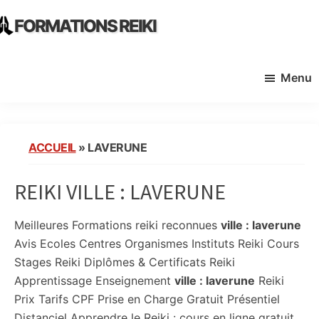
Skip
Skip
FORMATIONS REIKI
to
to
Ecoles
main
primary
Instituts
content
sidebar
Menu
Organisme
de
Formation
Reiki
ACCUEIL
»
LAVERUNE
en
France
REIKI VILLE :
LAVERUNE
Meilleures Formations reiki reconnues
ville :
laverune
Avis Ecoles Centres Organismes Instituts Reiki Cours
Stages Reiki Diplômes & Certificats Reiki
Apprentissage Enseignement
ville :
laverune
Reiki
Prix Tarifs CPF Prise en Charge Gratuit Présentiel
Distanciel Apprendre le Reiki : cours en ligne gratuit