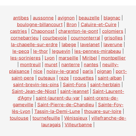
antibes
|
aussonne
|
avignon
|
beauzelle
|
blagnac
|
boulogne-billancourt
|
Bron
|
Caluire-et-Cuire
|
castries
|
Chaponost
|
charenton-le-pont
|
colomiers
|
cornebarrieu
|
courbevoie
|
cournonterral
|
grisolles
|
la-chapelle-sur-erdre
|
labege
|
lavelanet
|
laverune
|
le-pecq
|
le-thor
|
leguevin
|
les-pennes-mirabeau
|
les-sorinieres
|
Lyon
|
marseille
|
Miribel
|
montpellier
|
montreuil
|
muret
|
nanterre
|
nantes
|
neuilly-
plaisance
|
nice
|
noisy-le-grand
|
paris
|
pignan
|
port-
saint-pere
|
puteaux
|
reze
|
roquettes
|
saint-alban
|
saint-brevin-les-pins
|
Saint-Fons
|
saint-herblain
|
Saint-Jean-de-Niost
|
saint-jeannet
|
Saint-Laurent-
d'Agny
|
saint-laurent-du-var
|
saint-orens-de-
gameville
|
Saint-Pierre-de-Chandieu
|
Sainte-Foy-
lès-Lyon
|
Tassin-la-Demi-Lune
|
thouare-sur-loire
|
toulouse
|
tournefeuille
|
Vénissieux
|
villefranche-de-
lauragais
|
Villeurbanne
|