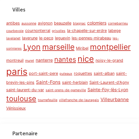
Villes
colomiers
antibes
avignon
beauzelle
aussonne
blagnac
cornebarrieu
cournonterral
la-chapelle-sur-erdre
labege
courbevoie
grisolles
laverune
le-pecq
leguevin
les-pennes-mirabeau
lavelanet
les-
Lyon
marseille
montpellier
Miribel
sorinieres
nice
nantes
nanterre
montreuil
noisy-le-grand
muret
paris
port-saint-pere
roquettes
saint-alban
saint-
puteaux
Saint-Fons
brevin-les-pins
saint-herblain
Saint-Laurent-d'Agny
Sainte-Foy-lès-Lyon
saint-laurent-du-var
saint-orens-de-gameville
toulouse
Villeurbanne
tournefeuille
villefranche-de-lauragais
Vénissieux
Partenaire