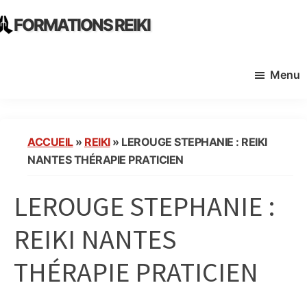
Skip
Skip
FORMATIONS REIKI
to
to
Ecoles
main
primary
Instituts
content
sidebar
Menu
Organisme
de
Formation
Reiki
ACCUEIL
»
REIKI
»
LEROUGE STEPHANIE : REIKI
en
NANTES THÉRAPIE PRATICIEN
France
LEROUGE STEPHANIE :
REIKI NANTES
THÉRAPIE PRATICIEN