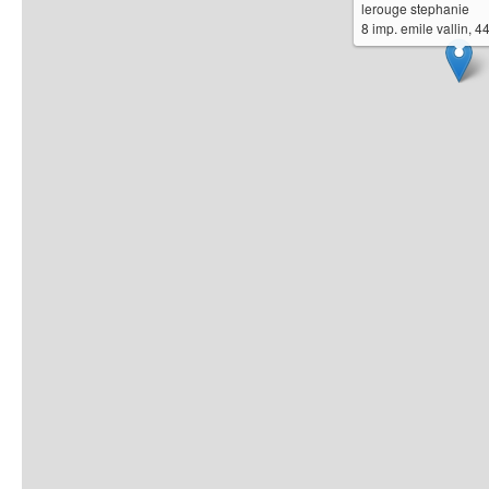
lerouge stephanie
8 imp. emile vallin, 