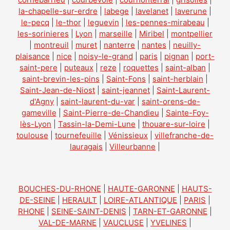
la-chapelle-sur-erdre
|
labege
|
lavelanet
|
laverune
|
le-pecq
|
le-thor
|
leguevin
|
les-pennes-mirabeau
|
les-sorinieres
|
Lyon
|
marseille
|
Miribel
|
montpellier
|
montreuil
|
muret
|
nanterre
|
nantes
|
neuilly-
plaisance
|
nice
|
noisy-le-grand
|
paris
|
pignan
|
port-
saint-pere
|
puteaux
|
reze
|
roquettes
|
saint-alban
|
saint-brevin-les-pins
|
Saint-Fons
|
saint-herblain
|
Saint-Jean-de-Niost
|
saint-jeannet
|
Saint-Laurent-
d'Agny
|
saint-laurent-du-var
|
saint-orens-de-
gameville
|
Saint-Pierre-de-Chandieu
|
Sainte-Foy-
lès-Lyon
|
Tassin-la-Demi-Lune
|
thouare-sur-loire
|
toulouse
|
tournefeuille
|
Vénissieux
|
villefranche-de-
lauragais
|
Villeurbanne
|
BOUCHES-DU-RHONE
|
HAUTE-GARONNE
|
HAUTS-
DE-SEINE
|
HERAULT
|
LOIRE-ATLANTIQUE
|
PARIS
|
RHONE
|
SEINE-SAINT-DENIS
|
TARN-ET-GARONNE
|
VAL-DE-MARNE
|
VAUCLUSE
|
YVELINES
|