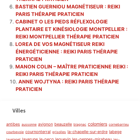
BASTIEN GUERNIOU MAGNÉTISEUR : REIKI
PARIS THÉRAPIE PRATICIEN
CABINET O LES PIEDS RÉFLEXOLOGIE
PLANTAIRE ET KINÉSIOLOGIE MONTPELLIER :
REIKI MONTPELLIER THÉRAPIE PRATICIEN
LOREA DE VOS MAGNÉTISEUR REIKI
ÉNERGÉTICIENNE : REIKI PARIS THÉRAPIE
PRATICIEN
MANON COLIN – MAÎTRE PRATICIENNE REIKI :
REIKI PARIS THÉRAPIE PRATICIEN
ANNE WOJTYNA : REIKI PARIS THÉRAPIE
PRATICIEN
Villes
colomiers
antibes
avignon
beauzelle
aussonne
blagnac
cornebarrieu
cournonterral
la-chapelle-sur-erdre
labege
courbevoie
grisolles
laverune
le-pecq
leguevin
les-pennes-mirabeau
lavelanet
les-