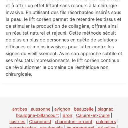
et à offrir un effet liftant sans recours à la chirurgie
invasive. En utilisant des fils résorbables insérés sous
la peau, le lift coréen permet de retendre les tissus et
de stimuler la production de collagène, offrant ainsi
un résultat naturel et rajeuni. Cette méthode séduit
de plus en plus de personnes en quête de solutions
efficaces et moins invasives pour lutter contre les
signes du vieillissement. Avec son approche subtile et
ses résultats impressionnants, le lift coréen continue
de révolutionner le domaine de l’esthétique non
chirurgicale.
antibes
|
aussonne
|
avignon
|
beauzelle
|
blagnac
|
boulogne-billancourt
|
Bron
|
Caluire-et-Cuire
|
castries
|
Chaponost
|
charenton-le-pont
|
colomiers
|
cornebarrieu
|
courbevoie
|
cournonterral
|
grisolles
|