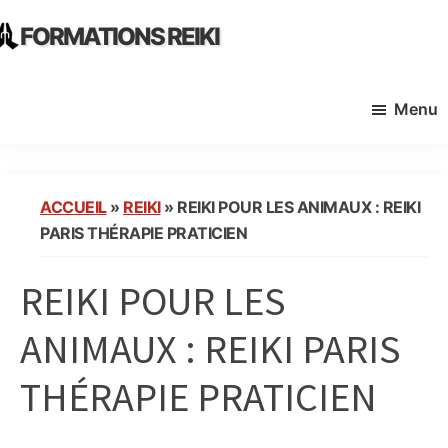
Skip
Skip
FORMATIONS REIKI
to
to
Ecoles
main
primary
Instituts
content
sidebar
Menu
Organisme
de
Formation
Reiki
ACCUEIL
»
REIKI
»
REIKI POUR LES ANIMAUX : REIKI
en
PARIS THÉRAPIE PRATICIEN
France
REIKI POUR LES
ANIMAUX : REIKI PARIS
THÉRAPIE PRATICIEN