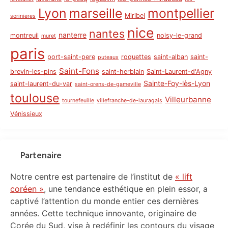
Lyon
marseille
montpellier
Miribel
sorinieres
nice
nantes
nanterre
montreuil
noisy-le-grand
muret
paris
port-saint-pere
roquettes
saint-alban
saint-
puteaux
Saint-Fons
brevin-les-pins
saint-herblain
Saint-Laurent-d'Agny
Sainte-Foy-lès-Lyon
saint-laurent-du-var
saint-orens-de-gameville
toulouse
Villeurbanne
tournefeuille
villefranche-de-lauragais
Vénissieux
Partenaire
Notre centre est partenaire de l’institut de
« lift
coréen »
, une tendance esthétique en plein essor, a
captivé l’attention du monde entier ces dernières
années. Cette technique innovante, originaire de
Corée du Sud, vise à redéfinir les contours du visage