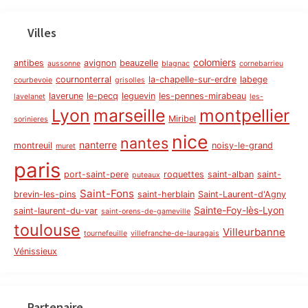
Villes
colomiers
antibes
avignon
beauzelle
aussonne
blagnac
cornebarrieu
cournonterral
la-chapelle-sur-erdre
labege
courbevoie
grisolles
laverune
le-pecq
leguevin
les-pennes-mirabeau
lavelanet
les-
Lyon
marseille
montpellier
Miribel
sorinieres
nice
nantes
nanterre
montreuil
noisy-le-grand
muret
paris
port-saint-pere
roquettes
saint-alban
saint-
puteaux
Saint-Fons
brevin-les-pins
saint-herblain
Saint-Laurent-d'Agny
Sainte-Foy-lès-Lyon
saint-laurent-du-var
saint-orens-de-gameville
toulouse
Villeurbanne
tournefeuille
villefranche-de-lauragais
Vénissieux
Partenaire