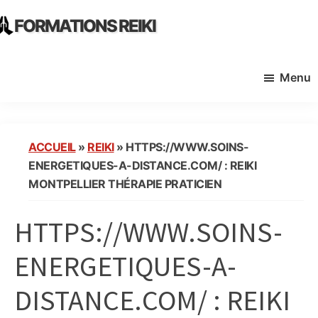
Skip
Skip
FORMATIONS REIKI
to
to
Ecoles
main
primary
Instituts
content
sidebar
Menu
Organisme
de
Formation
Reiki
ACCUEIL
»
REIKI
»
HTTPS://WWW.SOINS-
en
ENERGETIQUES-A-DISTANCE.COM/ : REIKI
France
MONTPELLIER THÉRAPIE PRATICIEN
HTTPS://WWW.SOINS-
ENERGETIQUES-A-
DISTANCE.COM/ : REIKI