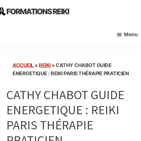
Skip
Skip
FORMATIONS REIKI
to
to
Ecoles
main
primary
Instituts
content
sidebar
Menu
Organisme
de
Formation
Reiki
ACCUEIL
»
REIKI
»
CATHY CHABOT GUIDE
en
ENERGETIQUE : REIKI PARIS THÉRAPIE PRATICIEN
France
CATHY CHABOT GUIDE
ENERGETIQUE : REIKI
PARIS THÉRAPIE
PRATICIEN