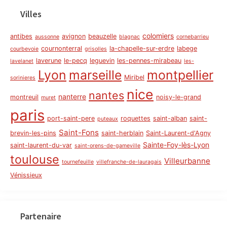
Villes
colomiers
antibes
avignon
beauzelle
aussonne
blagnac
cornebarrieu
cournonterral
la-chapelle-sur-erdre
labege
courbevoie
grisolles
laverune
le-pecq
leguevin
les-pennes-mirabeau
lavelanet
les-
Lyon
marseille
montpellier
Miribel
sorinieres
nice
nantes
nanterre
montreuil
noisy-le-grand
muret
paris
port-saint-pere
roquettes
saint-alban
saint-
puteaux
Saint-Fons
brevin-les-pins
saint-herblain
Saint-Laurent-d'Agny
Sainte-Foy-lès-Lyon
saint-laurent-du-var
saint-orens-de-gameville
toulouse
Villeurbanne
tournefeuille
villefranche-de-lauragais
Vénissieux
Partenaire