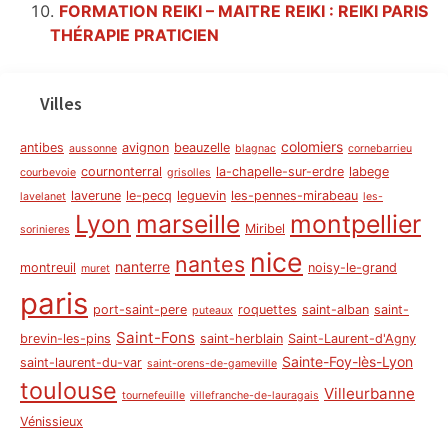
FORMATION REIKI – MAITRE REIKI : REIKI PARIS
THÉRAPIE PRATICIEN
Villes
colomiers
antibes
avignon
beauzelle
aussonne
blagnac
cornebarrieu
cournonterral
la-chapelle-sur-erdre
labege
courbevoie
grisolles
laverune
le-pecq
leguevin
les-pennes-mirabeau
lavelanet
les-
Lyon
marseille
montpellier
Miribel
sorinieres
nice
nantes
nanterre
montreuil
noisy-le-grand
muret
paris
port-saint-pere
roquettes
saint-alban
saint-
puteaux
Saint-Fons
brevin-les-pins
saint-herblain
Saint-Laurent-d'Agny
Sainte-Foy-lès-Lyon
saint-laurent-du-var
saint-orens-de-gameville
toulouse
Villeurbanne
tournefeuille
villefranche-de-lauragais
Vénissieux