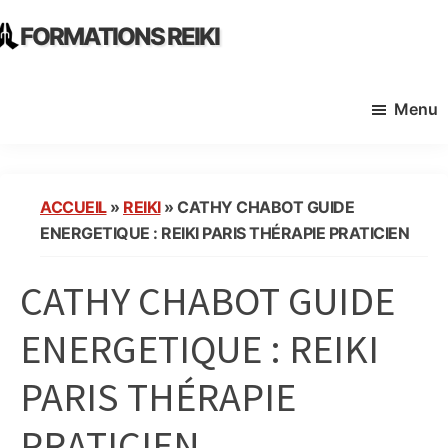
Skip
Skip
FORMATIONS REIKI
to
to
Ecoles
main
primary
Instituts
content
sidebar
Menu
Organisme
de
Formation
Reiki
ACCUEIL
»
REIKI
»
CATHY CHABOT GUIDE
en
ENERGETIQUE : REIKI PARIS THÉRAPIE PRATICIEN
France
CATHY CHABOT GUIDE
ENERGETIQUE : REIKI
PARIS THÉRAPIE
PRATICIEN