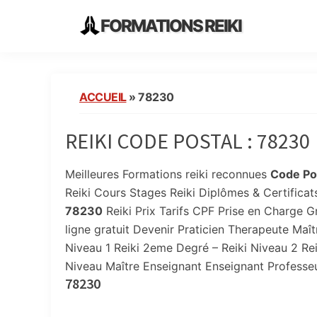
Skip
Skip
Skip
FORMATIONS REIKI
to
to
to
Ecoles
primary
main
primary
Instituts
navigation
content
sidebar
Organisme
ACCUEIL
»
78230
de
Formation
REIKI CODE POSTAL :
78230
Reiki
en
France
Meilleures Formations reiki reconnues
Code Pos
Reiki Cours Stages Reiki Diplômes & Certifica
78230
Reiki Prix Tarifs CPF Prise en Charge Gr
ligne gratuit Devenir Praticien Therapeute Maître
Niveau 1 Reiki 2eme Degré – Reiki Niveau 2 Rei
Niveau Maître Enseignant Enseignant Professe
78230