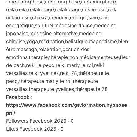
: metamorphose,métamorphose,metamorphose
reiki,reiki,reikilibrage,reikilibrage,mikao usui,reiki
mikao usui,chakra,méridien,energie,soin,soin
énergétique,spirituel,médecine douce,médecine
japonaise,médecine alternative,médecine
chinoise,yoga,méditation,holistique,magnétisme,bien
être,massage,relaxation,gestion des
émotions,thérapie,thérapie non médicamenteuse,fleur
de bach,reiki le pecq,reiki marly le roi,reiki
versailles,reiki yvelines,reiki 78,thérapeute le
pecq,thérapeute marly le roi,thérapeute
versailles,thérapeute yvelines,thérapeute 78
Facebook :
https://www.facebook.com/gs.formation.hypnose.
pnl/
Followers Facebook 2023 : 0
Likes Facebook 2023 : 0