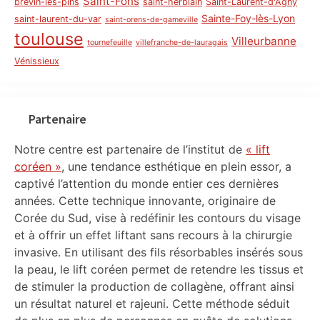
Saint-Fons
brevin-les-pins
saint-herblain
Saint-Laurent-d'Agny
Sainte-Foy-lès-Lyon
saint-laurent-du-var
saint-orens-de-gameville
toulouse
Villeurbanne
tournefeuille
villefranche-de-lauragais
Vénissieux
Partenaire
Notre centre est partenaire de l’institut de
« lift
coréen »
, une tendance esthétique en plein essor, a
captivé l’attention du monde entier ces dernières
années. Cette technique innovante, originaire de
Corée du Sud, vise à redéfinir les contours du visage
et à offrir un effet liftant sans recours à la chirurgie
invasive. En utilisant des fils résorbables insérés sous
la peau, le lift coréen permet de retendre les tissus et
de stimuler la production de collagène, offrant ainsi
un résultat naturel et rajeuni. Cette méthode séduit