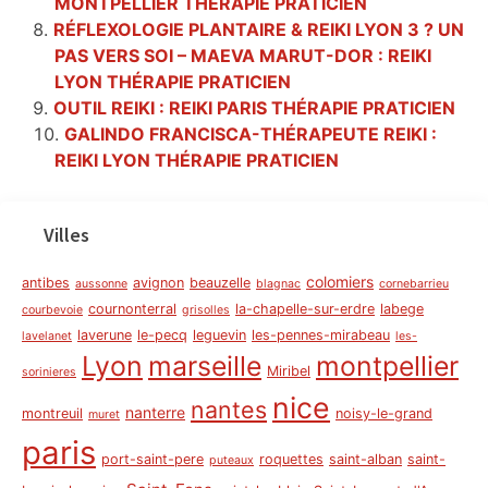
MONTPELLIER THÉRAPIE PRATICIEN
RÉFLEXOLOGIE PLANTAIRE & REIKI LYON 3 ? UN
PAS VERS SOI – MAEVA MARUT-DOR : REIKI
LYON THÉRAPIE PRATICIEN
OUTIL REIKI : REIKI PARIS THÉRAPIE PRATICIEN
GALINDO FRANCISCA-THÉRAPEUTE REIKI :
REIKI LYON THÉRAPIE PRATICIEN
Villes
colomiers
antibes
avignon
beauzelle
aussonne
blagnac
cornebarrieu
cournonterral
la-chapelle-sur-erdre
labege
courbevoie
grisolles
laverune
le-pecq
leguevin
les-pennes-mirabeau
lavelanet
les-
Lyon
marseille
montpellier
Miribel
sorinieres
nice
nantes
nanterre
montreuil
noisy-le-grand
muret
paris
port-saint-pere
roquettes
saint-alban
saint-
puteaux