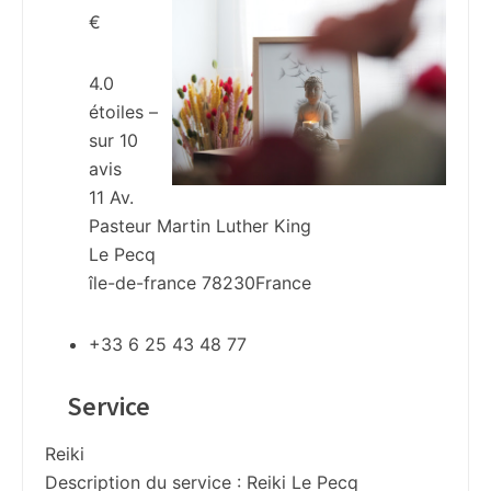
€
4.0
étoiles –
sur
10
avis
11 Av.
Pasteur Martin Luther King
Le Pecq
île-de-france
78230
France
+33 6 25 43 48 77
Service
Reiki
Description du service :
Reiki Le Pecq