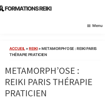
Skip
Skip
FORMATIONS REIKI
to
to
Ecoles
main
primary
Instituts
content
sidebar
Menu
Organisme
de
Formation
Reiki
ACCUEIL
»
REIKI
»
METAMORPH’OSE : REIKI PARIS
en
THÉRAPIE PRATICIEN
France
METAMORPH’OSE :
REIKI PARIS THÉRAPIE
PRATICIEN