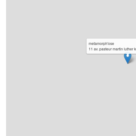
metamorph'ose
11 av. pasteur martin luther 