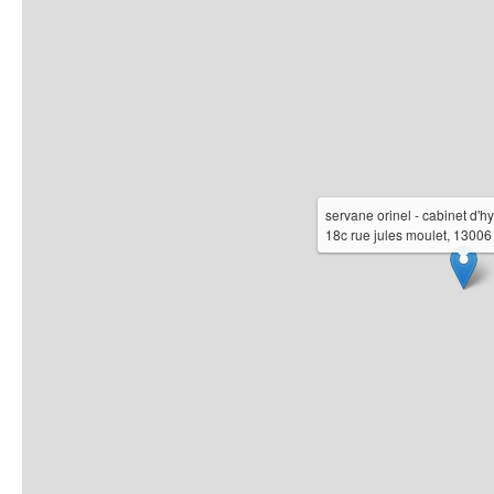
servane orinel - cabinet d'h
18c rue jules moulet, 13006