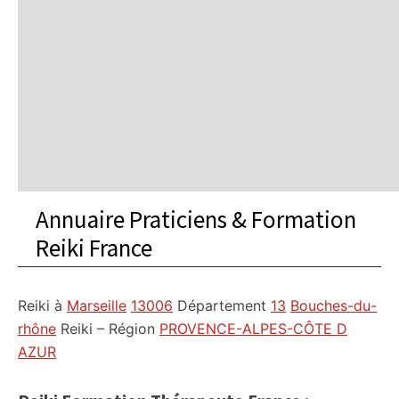
Annuaire Praticiens & Formation
Reiki France
Reiki à
Marseille
13006
Département
13
Bouches-du-
rhône
Reiki – Région
PROVENCE-ALPES-CÔTE D
AZUR