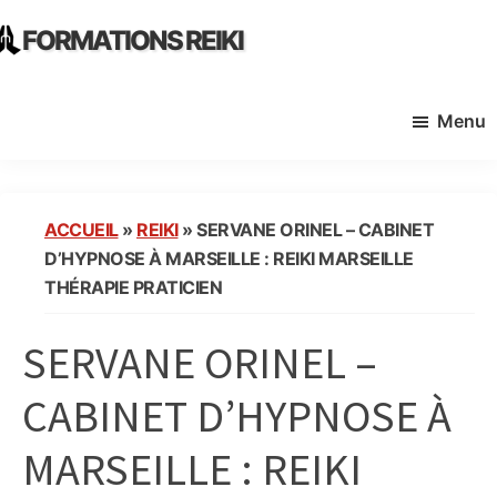
Skip
Skip
FORMATIONS REIKI
to
to
Ecoles
main
primary
Instituts
content
sidebar
Menu
Organisme
de
Formation
Reiki
ACCUEIL
»
REIKI
»
SERVANE ORINEL – CABINET
en
D’HYPNOSE À MARSEILLE : REIKI MARSEILLE
France
THÉRAPIE PRATICIEN
SERVANE ORINEL –
CABINET D’HYPNOSE À
MARSEILLE : REIKI