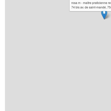
rosa m - maître praticienne rei
74 bis av. de saint-mandé, 7