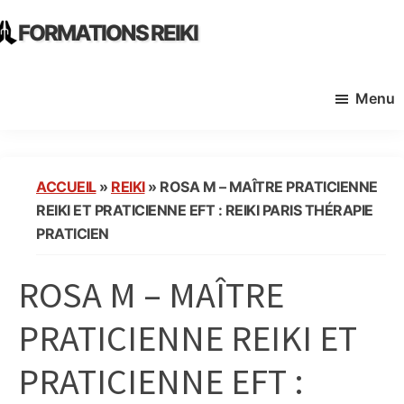
Skip
Skip
FORMATIONS REIKI
to
to
Ecoles
main
primary
Instituts
content
sidebar
Menu
Organisme
de
Formation
Reiki
ACCUEIL
»
REIKI
»
ROSA M – MAÎTRE PRATICIENNE
en
REIKI ET PRATICIENNE EFT : REIKI PARIS THÉRAPIE
France
PRATICIEN
ROSA M – MAÎTRE
PRATICIENNE REIKI ET
PRATICIENNE EFT :