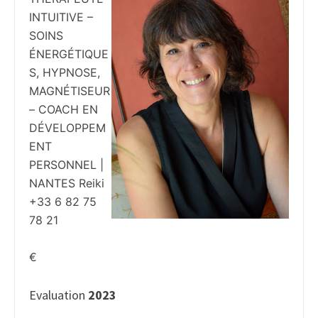
INTUITIVE –
SOINS
ÉNERGÉTIQUE
S, HYPNOSE,
MAGNÉTISEUR
– COACH EN
DÉVELOPPEM
ENT
PERSONNEL |
NANTES Reiki
+33 6 82 75
78 21
€
Evaluation
2023