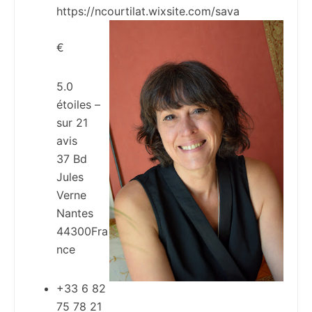
https://ncourtilat.wixsite.com/sava
€
5.0
étoiles –
sur
21
avis
37 Bd
Jules
Verne
Nantes
44300
Fra
nce
+33 6 82
75 78 21