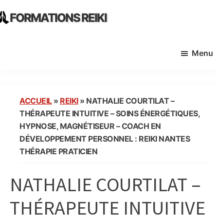
Skip
Skip
FORMATIONS REIKI
to
to
Ecoles
main
primary
Instituts
content
sidebar
Menu
Organisme
de
Formation
Reiki
ACCUEIL
»
REIKI
»
NATHALIE COURTILAT –
en
THÉRAPEUTE INTUITIVE – SOINS ÉNERGÉTIQUES,
France
HYPNOSE, MAGNÉTISEUR – COACH EN
DÉVELOPPEMENT PERSONNEL : REIKI NANTES
THÉRAPIE PRATICIEN
NATHALIE COURTILAT –
THÉRAPEUTE INTUITIVE