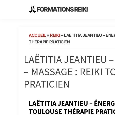
Skip
Skip
Skip
FORMATIONS REIKI
to
to
to
Ecoles
primary
main
primary
Instituts
navigation
content
sidebar
Organisme
ACCUEIL
»
REIKI
»
LAËTITIA JEANTIEU – ÉNE
de
THÉRAPIE PRATICIEN
Formation
Reiki
LAËTITIA JEANTIEU 
en
France
– MASSAGE : REIKI 
PRATICIEN
LAËTITIA JEANTIEU – ÉNERG
TOULOUSE THÉRAPIE PRATI