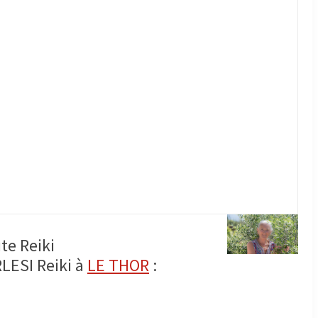
te Reiki
ESI Reiki à
LE THOR
: