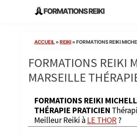
Skip
Skip
Skip
FORMATIONS REIKI
to
to
to
Ecoles
primary
main
primary
Instituts
navigation
content
sidebar
Organisme
ACCUEIL
»
REIKI
»
FORMATIONS REIKI MICHEL
de
Formation
FORMATIONS REIKI M
Reiki
en
MARSEILLE THÉRAPI
France
FORMATIONS REIKI MICHELLE
THÉRAPIE PRATICIEN
Thérapi
Meilleur Reiki à
LE THOR
?