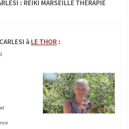
RLESI : REIKI MARSEILLE THÉRAPIE
CARLESI à
LE THOR
:
I
et
ance