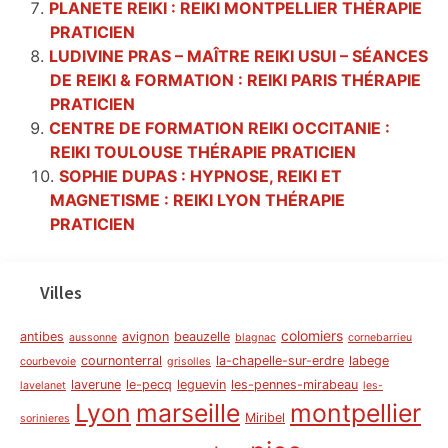
PLANETE REIKI : REIKI MONTPELLIER THÉRAPIE
PRATICIEN
LUDIVINE PRAS – MAÎTRE REIKI USUI – SÉANCES
DE REIKI & FORMATION : REIKI PARIS THÉRAPIE
PRATICIEN
CENTRE DE FORMATION REIKI OCCITANIE :
REIKI TOULOUSE THÉRAPIE PRATICIEN
SOPHIE DUPAS : HYPNOSE, REIKI ET
MAGNETISME : REIKI LYON THÉRAPIE
PRATICIEN
Villes
colomiers
antibes
avignon
beauzelle
aussonne
blagnac
cornebarrieu
cournonterral
la-chapelle-sur-erdre
labege
courbevoie
grisolles
laverune
le-pecq
leguevin
les-pennes-mirabeau
lavelanet
les-
Lyon
marseille
montpellier
Miribel
sorinieres