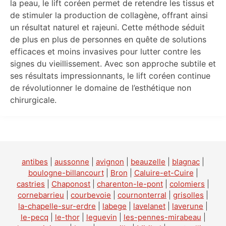
la peau, le lift coréen permet de retendre les tissus et
de stimuler la production de collagène, offrant ainsi
un résultat naturel et rajeuni. Cette méthode séduit
de plus en plus de personnes en quête de solutions
efficaces et moins invasives pour lutter contre les
signes du vieillissement. Avec son approche subtile et
ses résultats impressionnants, le lift coréen continue
de révolutionner le domaine de l’esthétique non
chirurgicale.
antibes
|
aussonne
|
avignon
|
beauzelle
|
blagnac
|
boulogne-billancourt
|
Bron
|
Caluire-et-Cuire
|
castries
|
Chaponost
|
charenton-le-pont
|
colomiers
|
cornebarrieu
|
courbevoie
|
cournonterral
|
grisolles
|
la-chapelle-sur-erdre
|
labege
|
lavelanet
|
laverune
|
le-pecq
|
le-thor
|
leguevin
|
les-pennes-mirabeau
|