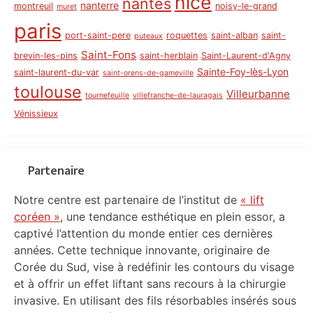
nice
nantes
nanterre
montreuil
noisy-le-grand
muret
paris
port-saint-pere
roquettes
saint-alban
saint-
puteaux
Saint-Fons
brevin-les-pins
saint-herblain
Saint-Laurent-d'Agny
Sainte-Foy-lès-Lyon
saint-laurent-du-var
saint-orens-de-gameville
toulouse
Villeurbanne
tournefeuille
villefranche-de-lauragais
Vénissieux
Partenaire
Notre centre est partenaire de l’institut de
« lift
coréen »
, une tendance esthétique en plein essor, a
captivé l’attention du monde entier ces dernières
années. Cette technique innovante, originaire de
Corée du Sud, vise à redéfinir les contours du visage
et à offrir un effet liftant sans recours à la chirurgie
invasive. En utilisant des fils résorbables insérés sous