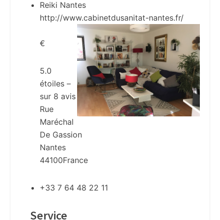
Reiki Nantes
http://www.cabinetdusanitat-nantes.fr/
€
5.0
étoiles –
sur
8
avis
Rue
Maréchal
De Gassion
Nantes
44100
France
+33 7 64 48 22 11
Service