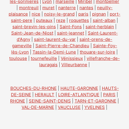
les-sorinieres
|
Lyon
|
marseille
|
Miribel
|
montpellier
|
montreuil
|
muret
|
nanterre
|
nantes
|
neuilly-
plaisance
|
nice
|
noisy-le-grand
|
paris
|
pignan
|
port-
saint-pere
|
puteaux
|
reze
|
roquettes
|
saint-alban
|
saint-brevin-les-pins
|
Saint-Fons
|
saint-herblain
|
Saint-Jean-de-Niost
|
saint-jeannet
|
Saint-Laurent-
d'Agny
|
saint-laurent-du-var
|
saint-orens-de-
gameville
|
Saint-Pierre-de-Chandieu
|
Sainte-Foy-
lès-Lyon
|
Tassin-la-Demi-Lune
|
thouare-sur-loire
|
toulouse
|
tournefeuille
|
Vénissieux
|
villefranche-de-
lauragais
|
Villeurbanne
|
BOUCHES-DU-RHONE
|
HAUTE-GARONNE
|
HAUTS-
DE-SEINE
|
HERAULT
|
LOIRE-ATLANTIQUE
|
PARIS
|
RHONE
|
SEINE-SAINT-DENIS
|
TARN-ET-GARONNE
|
VAL-DE-MARNE
|
VAUCLUSE
|
YVELINES
|