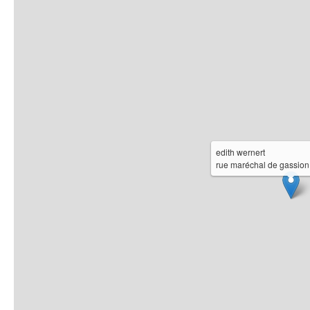
edith wernert
rue maréchal de gassion