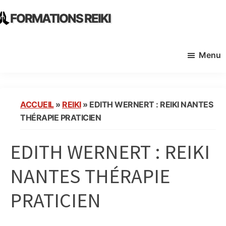
Skip
Skip
FORMATIONS REIKI
to
to
Ecoles
main
primary
Instituts
content
sidebar
Menu
Organisme
de
Formation
Reiki
ACCUEIL
»
REIKI
»
EDITH WERNERT : REIKI NANTES
en
THÉRAPIE PRATICIEN
France
EDITH WERNERT : REIKI
NANTES THÉRAPIE
PRATICIEN