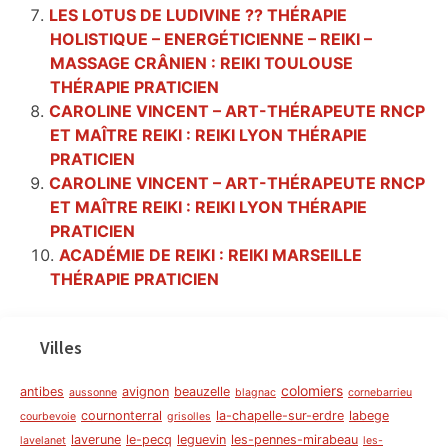
LES LOTUS DE LUDIVINE ?? THÉRAPIE
HOLISTIQUE – ENERGÉTICIENNE – REIKI –
MASSAGE CRÂNIEN : REIKI TOULOUSE
THÉRAPIE PRATICIEN
CAROLINE VINCENT – ART-THÉRAPEUTE RNCP
ET MAÎTRE REIKI : REIKI LYON THÉRAPIE
PRATICIEN
CAROLINE VINCENT – ART-THÉRAPEUTE RNCP
ET MAÎTRE REIKI : REIKI LYON THÉRAPIE
PRATICIEN
ACADÉMIE DE REIKI : REIKI MARSEILLE
THÉRAPIE PRATICIEN
Villes
colomiers
antibes
avignon
beauzelle
aussonne
blagnac
cornebarrieu
cournonterral
la-chapelle-sur-erdre
labege
courbevoie
grisolles
laverune
le-pecq
leguevin
les-pennes-mirabeau
lavelanet
les-