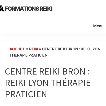
Skip
Skip
FORMATIONS REIKI
to
to
Ecoles
main
primary
Instituts
content
sidebar
Menu
Organisme
de
Formation
Reiki
ACCUEIL
»
REIKI
»
CENTRE REIKI BRON : REIKI LYON
en
THÉRAPIE PRATICIEN
France
CENTRE REIKI BRON :
REIKI LYON THÉRAPIE
PRATICIEN