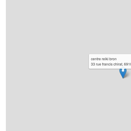
centre reiki bron
33 rue francis chirat, 69