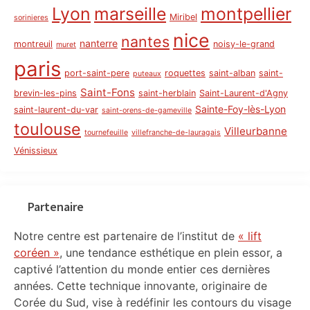
Lyon
marseille
montpellier
Miribel
sorinieres
nice
nantes
nanterre
montreuil
noisy-le-grand
muret
paris
port-saint-pere
roquettes
saint-alban
saint-
puteaux
Saint-Fons
brevin-les-pins
saint-herblain
Saint-Laurent-d'Agny
Sainte-Foy-lès-Lyon
saint-laurent-du-var
saint-orens-de-gameville
toulouse
Villeurbanne
tournefeuille
villefranche-de-lauragais
Vénissieux
Partenaire
Notre centre est partenaire de l’institut de
« lift
coréen »
, une tendance esthétique en plein essor, a
captivé l’attention du monde entier ces dernières
années. Cette technique innovante, originaire de
Corée du Sud, vise à redéfinir les contours du visage