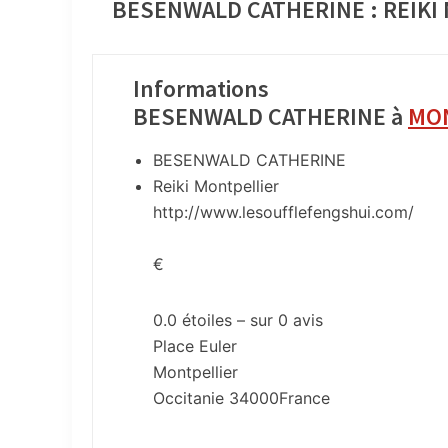
BESENWALD CATHERINE : REIKI
Informations
BESENWALD CATHERINE à
MO
BESENWALD CATHERINE
Reiki Montpellier
http://www.lesoufflefengshui.com/
€
0.0
étoiles – sur
0
avis
Place Euler
Montpellier
Occitanie
34000
France