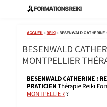
Skip
Skip
Skip
FORMATIONS REIKI
to
to
to
Ecoles
primary
main
primary
Instituts
navigation
content
sidebar
Organisme
ACCUEIL
»
REIKI
»
BESENWALD CATHERINE : 
de
Formation
BESENWALD CATHERIN
Reiki
en
MONTPELLIER THÉRA
France
BESENWALD CATHERINE : RE
PRATICIEN
Thérapie Reiki Form
MONTPELLIER
?