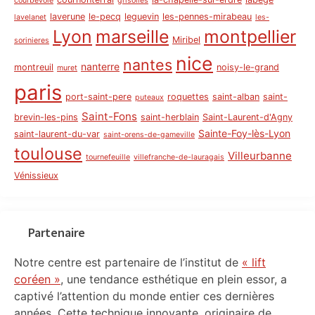
courbevoie
grisolles
laverune
le-pecq
leguevin
les-pennes-mirabeau
lavelanet
les-
Lyon
marseille
montpellier
Miribel
sorinieres
nice
nantes
nanterre
montreuil
noisy-le-grand
muret
paris
port-saint-pere
roquettes
saint-alban
saint-
puteaux
Saint-Fons
brevin-les-pins
saint-herblain
Saint-Laurent-d'Agny
Sainte-Foy-lès-Lyon
saint-laurent-du-var
saint-orens-de-gameville
toulouse
Villeurbanne
tournefeuille
villefranche-de-lauragais
Vénissieux
Partenaire
Notre centre est partenaire de l’institut de
« lift
coréen »
, une tendance esthétique en plein essor, a
captivé l’attention du monde entier ces dernières
années. Cette technique innovante, originaire de