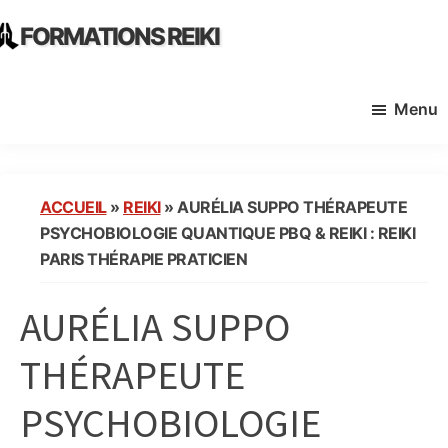
Skip
Skip
FORMATIONS REIKI
to
to
Ecoles
main
primary
Instituts
content
sidebar
Menu
Organisme
de
Formation
Reiki
ACCUEIL
»
REIKI
»
AURÉLIA SUPPO THÉRAPEUTE
en
PSYCHOBIOLOGIE QUANTIQUE PBQ & REIKI : REIKI
France
PARIS THÉRAPIE PRATICIEN
AURÉLIA SUPPO
THÉRAPEUTE
PSYCHOBIOLOGIE