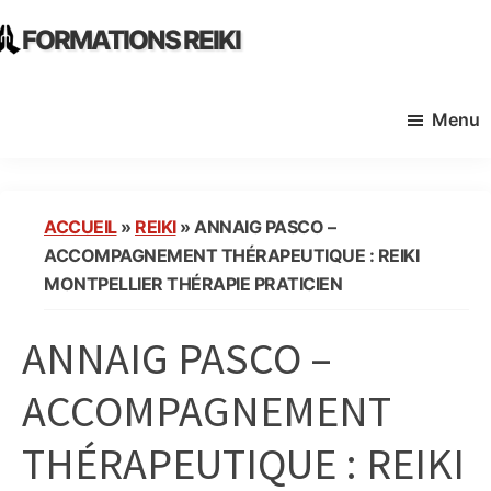
Skip
Skip
FORMATIONS REIKI
to
to
Ecoles
main
primary
Instituts
content
sidebar
Menu
Organisme
de
Formation
Reiki
ACCUEIL
»
REIKI
»
ANNAIG PASCO –
en
ACCOMPAGNEMENT THÉRAPEUTIQUE : REIKI
France
MONTPELLIER THÉRAPIE PRATICIEN
ANNAIG PASCO –
ACCOMPAGNEMENT
THÉRAPEUTIQUE : REIKI