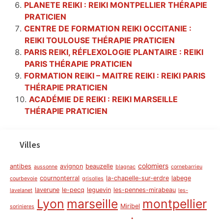
PLANETE REIKI : REIKI MONTPELLIER THÉRAPIE
PRATICIEN
CENTRE DE FORMATION REIKI OCCITANIE :
REIKI TOULOUSE THÉRAPIE PRATICIEN
PARIS REIKI, RÉFLEXOLOGIE PLANTAIRE : REIKI
PARIS THÉRAPIE PRATICIEN
FORMATION REIKI – MAITRE REIKI : REIKI PARIS
THÉRAPIE PRATICIEN
ACADÉMIE DE REIKI : REIKI MARSEILLE
THÉRAPIE PRATICIEN
Villes
colomiers
antibes
avignon
beauzelle
aussonne
blagnac
cornebarrieu
cournonterral
la-chapelle-sur-erdre
labege
courbevoie
grisolles
laverune
le-pecq
leguevin
les-pennes-mirabeau
lavelanet
les-
Lyon
marseille
montpellier
Miribel
sorinieres