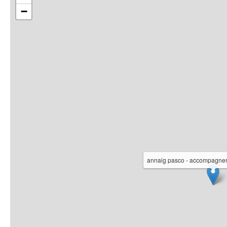
−
annaig pasco - accompagnem