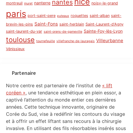
nice
nantes
nanterre
montreuil
noisy-le-grand
muret
paris
port-saint-pere
roquettes
saint-alban
saint-
puteaux
Saint-Fons
brevin-les-pins
saint-herblain
Saint-Laurent-d'Agny
Sainte-Foy-lès-Lyon
saint-laurent-du-var
saint-orens-de-gameville
toulouse
Villeurbanne
tournefeuille
villefranche-de-lauragais
Vénissieux
Partenaire
Notre centre est partenaire de l’institut de
« lift
coréen »
, une tendance esthétique en plein essor, a
captivé l’attention du monde entier ces dernières
années. Cette technique innovante, originaire de
Corée du Sud, vise à redéfinir les contours du visage
et à offrir un effet liftant sans recours à la chirurgie
invasive. En utilisant des fils résorbables insérés sous