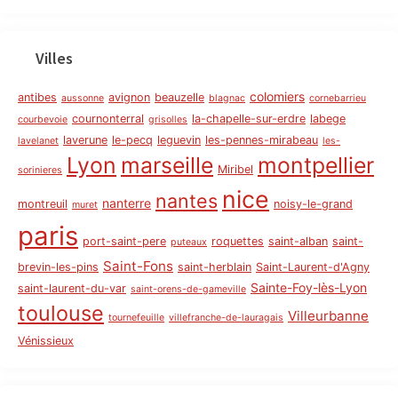
Villes
colomiers
antibes
avignon
beauzelle
aussonne
blagnac
cornebarrieu
cournonterral
la-chapelle-sur-erdre
labege
courbevoie
grisolles
laverune
le-pecq
leguevin
les-pennes-mirabeau
lavelanet
les-
Lyon
marseille
montpellier
Miribel
sorinieres
nice
nantes
nanterre
montreuil
noisy-le-grand
muret
paris
port-saint-pere
roquettes
saint-alban
saint-
puteaux
Saint-Fons
brevin-les-pins
saint-herblain
Saint-Laurent-d'Agny
Sainte-Foy-lès-Lyon
saint-laurent-du-var
saint-orens-de-gameville
toulouse
Villeurbanne
tournefeuille
villefranche-de-lauragais
Vénissieux