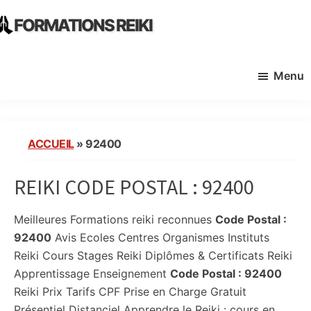
Skip
Skip
FORMATIONS REIKI
to
to
Ecoles
main
primary
Instituts
content
sidebar
Menu
Organisme
de
Formation
Reiki
ACCUEIL
»
92400
en
France
REIKI CODE POSTAL :
92400
Meilleures Formations reiki reconnues
Code Postal :
92400
Avis Ecoles Centres Organismes Instituts
Reiki Cours Stages Reiki Diplômes & Certificats Reiki
Apprentissage Enseignement
Code Postal :
92400
Reiki Prix Tarifs CPF Prise en Charge Gratuit
Présentiel Distanciel Apprendre le Reiki : cours en