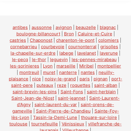
antibes
|
aussonne
|
avignon
|
beauzelle
|
blagnac
|
boulogne-billancourt
|
Bron
|
Caluire-et-Cuire
|
castries
|
Chaponost
|
charenton-le-pont
|
colomiers
|
cornebarrieu
|
courbevoie
|
cournonterral
|
grisolles
|
la-chapelle-sur-erdre
|
labege
|
lavelanet
|
laverune
|
le-pecq
|
le-thor
|
leguevin
|
les-pennes-mirabeau
|
les-sorinieres
|
Lyon
|
marseille
|
Miribel
|
montpellier
|
montreuil
|
muret
|
nanterre
|
nantes
|
neuilly-
plaisance
|
nice
|
noisy-le-grand
|
paris
|
pignan
|
port-
saint-pere
|
puteaux
|
reze
|
roquettes
|
saint-alban
|
saint-brevin-les-pins
|
Saint-Fons
|
saint-herblain
|
Saint-Jean-de-Niost
|
saint-jeannet
|
Saint-Laurent-
d'Agny
|
saint-laurent-du-var
|
saint-orens-de-
gameville
|
Saint-Pierre-de-Chandieu
|
Sainte-Foy-
lès-Lyon
|
Tassin-la-Demi-Lune
|
thouare-sur-loire
|
toulouse
|
tournefeuille
|
Vénissieux
|
villefranche-de-
lauragais
|
Villeurbanne
|