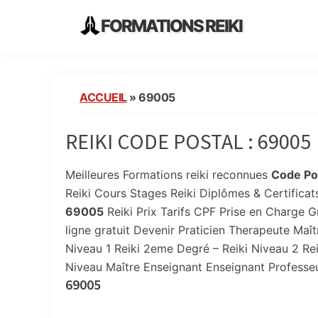
Skip
Skip
Skip
FORMATIONS REIKI
to
to
to
Ecoles
primary
main
primary
Instituts
navigation
content
sidebar
Organisme
ACCUEIL
»
69005
de
Formation
REIKI CODE POSTAL :
69005
Reiki
en
France
Meilleures Formations reiki reconnues
Code Pos
Reiki Cours Stages Reiki Diplômes & Certifica
69005
Reiki Prix Tarifs CPF Prise en Charge Gr
ligne gratuit Devenir Praticien Therapeute Maître
Niveau 1 Reiki 2eme Degré – Reiki Niveau 2 Rei
Niveau Maître Enseignant Enseignant Professe
69005