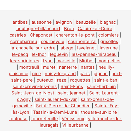
antibes
|
aussonne
|
avignon
|
beauzelle
|
blagnac
|
boulogne-billancourt
|
Bron
|
Caluire-et-Cuire
|
castries
|
Chaponost
|
charenton-le-pont
|
colomiers
|
cornebarrieu
|
courbevoie
|
cournonterral
|
grisolles
|
la-chapelle-sur-erdre
|
labege
|
lavelanet
|
laverune
|
le-pecq
|
le-thor
|
leguevin
|
les-pennes-mirabeau
|
les-sorinieres
|
Lyon
|
marseille
|
Miribel
|
montpellier
|
montreuil
|
muret
|
nanterre
|
nantes
|
neuilly-
plaisance
|
nice
|
noisy-le-grand
|
paris
|
pignan
|
port-
saint-pere
|
puteaux
|
reze
|
roquettes
|
saint-alban
|
saint-brevin-les-pins
|
Saint-Fons
|
saint-herblain
|
Saint-Jean-de-Niost
|
saint-jeannet
|
Saint-Laurent-
d'Agny
|
saint-laurent-du-var
|
saint-orens-de-
gameville
|
Saint-Pierre-de-Chandieu
|
Sainte-Foy-
lès-Lyon
|
Tassin-la-Demi-Lune
|
thouare-sur-loire
|
toulouse
|
tournefeuille
|
Vénissieux
|
villefranche-de-
lauragais
|
Villeurbanne
|