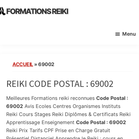
Skip
Skip
FORMATIONS REIKI
to
to
Ecoles
main
primary
Instituts
content
sidebar
Menu
Organisme
de
Formation
Reiki
ACCUEIL
»
69002
en
France
REIKI CODE POSTAL :
69002
Meilleures Formations reiki reconnues
Code Postal :
69002
Avis Ecoles Centres Organismes Instituts
Reiki Cours Stages Reiki Diplômes & Certificats Reiki
Apprentissage Enseignement
Code Postal :
69002
Reiki Prix Tarifs CPF Prise en Charge Gratuit
Présentiel Distanciel Apprendre le Reiki : cours en