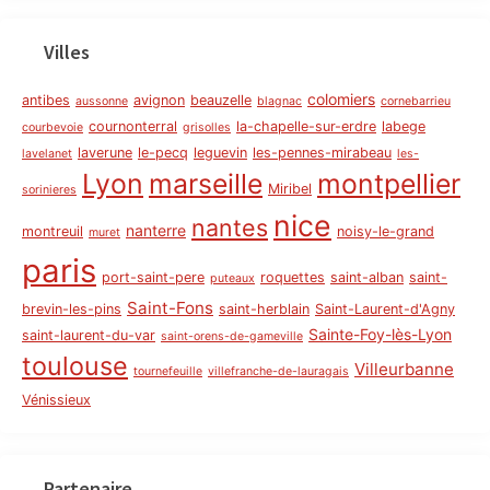
Villes
colomiers
antibes
avignon
beauzelle
aussonne
blagnac
cornebarrieu
cournonterral
la-chapelle-sur-erdre
labege
courbevoie
grisolles
laverune
le-pecq
leguevin
les-pennes-mirabeau
lavelanet
les-
Lyon
marseille
montpellier
Miribel
sorinieres
nice
nantes
nanterre
montreuil
noisy-le-grand
muret
paris
port-saint-pere
roquettes
saint-alban
saint-
puteaux
Saint-Fons
brevin-les-pins
saint-herblain
Saint-Laurent-d'Agny
Sainte-Foy-lès-Lyon
saint-laurent-du-var
saint-orens-de-gameville
toulouse
Villeurbanne
tournefeuille
villefranche-de-lauragais
Vénissieux
Partenaire