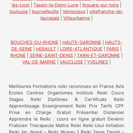
lès-Lyon
|
Tassin-la-Demi-Lune
|
thouare-sur-loire
|
toulouse
|
tournefeuille
|
Vénissieux
|
villefranche-de-
lauragais
|
Villeurbanne
|
BOUCHES-DU-RHONE
|
HAUTE-GARONNE
|
HAUTS-
DE-SEINE
|
HERAULT
|
LOIRE-ATLANTIQUE
|
PARIS
|
RHONE
|
SEINE-SAINT-DENIS
|
TARN-ET-GARONNE
|
VAL-DE-MARNE
|
VAUCLUSE
|
YVELINES
|
Meilleures Formations reiki reconnues en France Avis
Ecoles Centres Organismes Instituts Reiki Cours
Stages Reiki Diplômes & Certificats Reiki
Apprentissage Enseignement Reiki Prix Tarifs CPF
Prise en Charge Gratuit Présentiel Distanciel
Apprendre le Reiki : cours en ligne gratuit Devenir
Praticien Therapeute Maître Reiki Reiki Usui Initiation
Reiki 1er degré – Reiki Niveau 1 Reiki 2eme Degré –