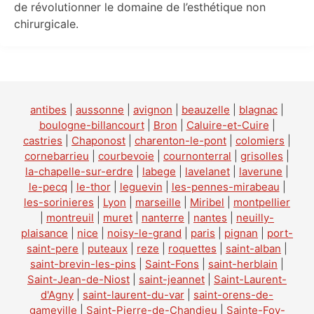
de révolutionner le domaine de l’esthétique non
chirurgicale.
antibes
|
aussonne
|
avignon
|
beauzelle
|
blagnac
|
boulogne-billancourt
|
Bron
|
Caluire-et-Cuire
|
castries
|
Chaponost
|
charenton-le-pont
|
colomiers
|
cornebarrieu
|
courbevoie
|
cournonterral
|
grisolles
|
la-chapelle-sur-erdre
|
labege
|
lavelanet
|
laverune
|
le-pecq
|
le-thor
|
leguevin
|
les-pennes-mirabeau
|
les-sorinieres
|
Lyon
|
marseille
|
Miribel
|
montpellier
|
montreuil
|
muret
|
nanterre
|
nantes
|
neuilly-
plaisance
|
nice
|
noisy-le-grand
|
paris
|
pignan
|
port-
saint-pere
|
puteaux
|
reze
|
roquettes
|
saint-alban
|
saint-brevin-les-pins
|
Saint-Fons
|
saint-herblain
|
Saint-Jean-de-Niost
|
saint-jeannet
|
Saint-Laurent-
d'Agny
|
saint-laurent-du-var
|
saint-orens-de-
gameville
|
Saint-Pierre-de-Chandieu
|
Sainte-Foy-