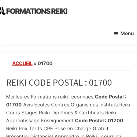
Skip
Skip
FORMATIONS REIKI
to
to
Ecoles
main
primary
Instituts
content
sidebar
Menu
Organisme
de
Formation
Reiki
ACCUEIL
»
01700
en
France
REIKI CODE POSTAL :
01700
Meilleures Formations reiki reconnues
Code Postal :
01700
Avis Ecoles Centres Organismes Instituts Reiki
Cours Stages Reiki Diplômes & Certificats Reiki
Apprentissage Enseignement
Code Postal :
01700
Reiki Prix Tarifs CPF Prise en Charge Gratuit
Présentiel Distanciel Apprendre le Reiki : cours en