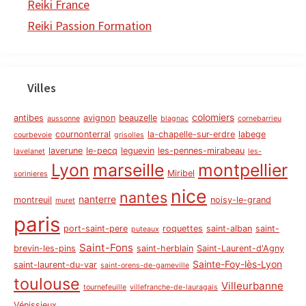
Reiki France
Reiki Passion Formation
Villes
colomiers
antibes
avignon
beauzelle
aussonne
blagnac
cornebarrieu
cournonterral
la-chapelle-sur-erdre
labege
courbevoie
grisolles
laverune
le-pecq
leguevin
les-pennes-mirabeau
lavelanet
les-
Lyon
marseille
montpellier
Miribel
sorinieres
nice
nantes
nanterre
montreuil
noisy-le-grand
muret
paris
port-saint-pere
roquettes
saint-alban
saint-
puteaux
Saint-Fons
brevin-les-pins
saint-herblain
Saint-Laurent-d'Agny
Sainte-Foy-lès-Lyon
saint-laurent-du-var
saint-orens-de-gameville
toulouse
Villeurbanne
tournefeuille
villefranche-de-lauragais
Vénissieux